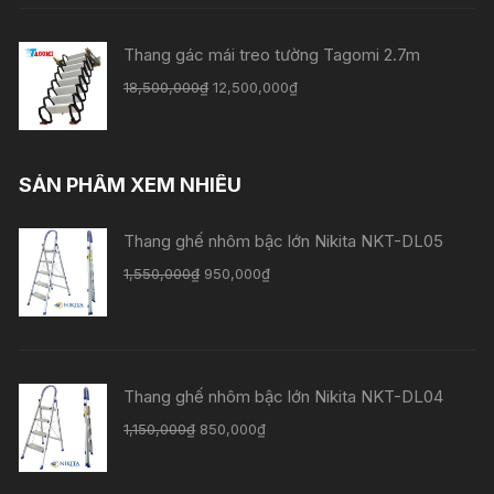
Thang gác mái treo tường Tagomi 2.7m
18,500,000
₫
12,500,000
₫
SẢN PHẨM XEM NHIỀU
Thang ghế nhôm bậc lớn Nikita NKT-DL05
1,550,000
₫
950,000
₫
Thang ghế nhôm bậc lớn Nikita NKT-DL04
1,150,000
₫
850,000
₫