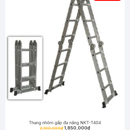
Thang nhôm gấp đa năng NKT-T404
1,850,000
₫
2,100,000
₫