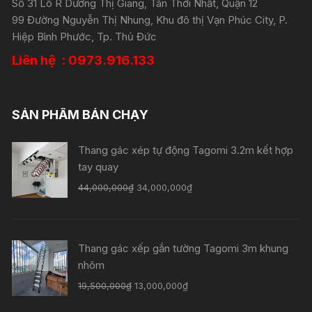
Số 31 Lô R Dương Thị Giang, Tân Thới Nhất, Quận 12
99 Đường Nguyễn Thị Nhung, Khu đô thị Vạn Phúc City, P.
Hiệp Bình Phước, Tp. Thủ Đức
Liên hệ : 0973.916.133
SẢN PHẨM BÁN CHẠY
Thang gác xép tự động Tagomi 3.2m kết hợp
tay quay
44,000,000
₫
34,000,000
₫
Thang gác xếp gắn tường Tagomi 3m khung
nhôm
19,500,000
₫
13,000,000
₫