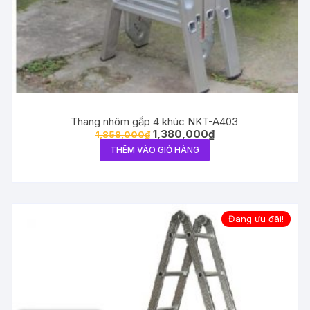
Thang nhôm gấp 4 khúc NKT-A403
1,380,000
₫
1,858,000
₫
THÊM VÀO GIỎ HÀNG
Đang ưu đãi!