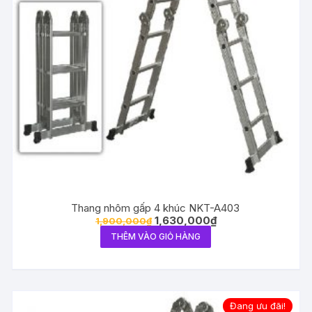
Thang nhôm gấp 4 khúc NKT-A403
1,630,000
₫
1,900,000
₫
THÊM VÀO GIỎ HÀNG
Đang ưu đãi!