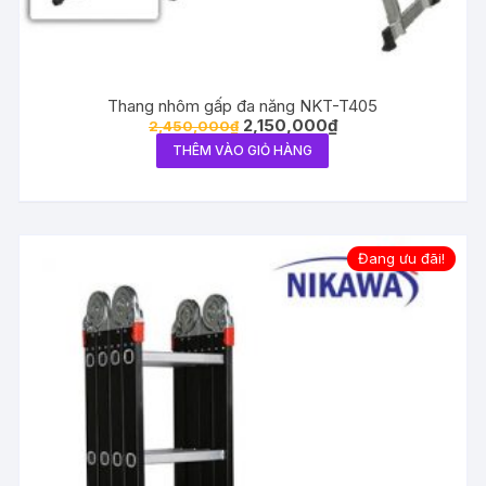
Thang nhôm gấp đa năng NKT-T405
2,150,000
₫
2,450,000
₫
THÊM VÀO GIỎ HÀNG
Đang ưu đãi!