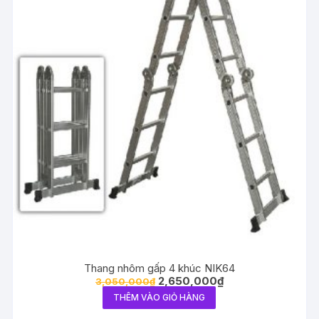
Thang nhôm gấp 4 khúc NIK64
2,650,000
₫
3,050,000
₫
THÊM VÀO GIỎ HÀNG