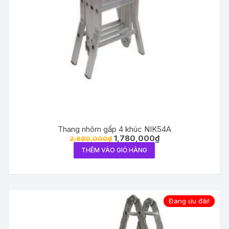
Thang nhôm gấp 4 khúc NIK54A
1,780,000
₫
2,680,000
₫
THÊM VÀO GIỎ HÀNG
Đang ưu đãi!