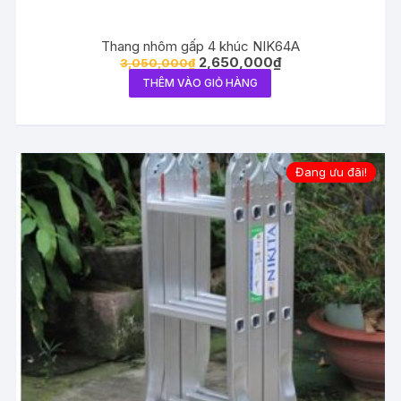
Thang nhôm gấp 4 khúc NIK64A
2,650,000
₫
3,050,000
₫
THÊM VÀO GIỎ HÀNG
Đang ưu đãi!