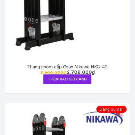
Thang nhôm gấp đoạn Nikawa NKG-43
2,709,000
₫
3,900,000
₫
THÊM VÀO GIỎ HÀNG
Đang ưu đãi!