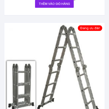
THÊM VÀO GIỎ HÀNG
Đang ưu đãi!