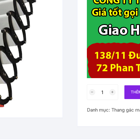
Thang
THÊ
gác
mái
Danh mục:
Thang gác m
treo
tường
Tagomi
2.7m