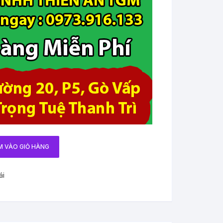
M VÀO GIỎ HÀNG
ái