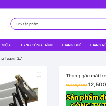
CHỮ A
THANG CÔNG TRÌNH
THANG GHẾ
THANG R
ờng Tagomi 2.7m
Thang gác mái tr
12,500
18,500,000
₫