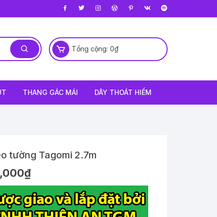
Tổng cộng:
0
₫
ÚT
THANG GÁC MÁI
DÂY THOÁT HIỂM
eo tường Tagomi 2.7m
,000
₫