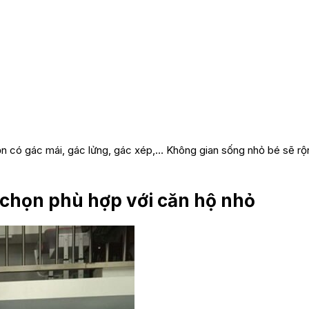
n có gác mái, gác lửng, gác xép,… Không gian sống nhỏ bé sẽ rộ
 chọn phù hợp với căn hộ nhỏ