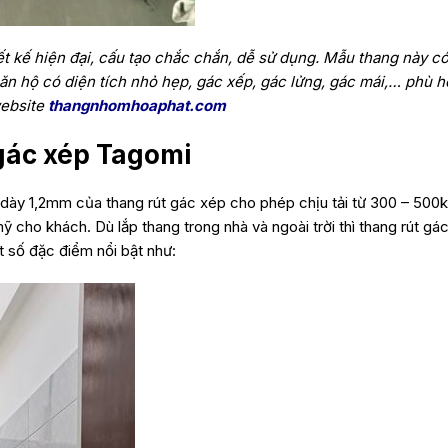
t kế hiện đại, cấu tạo chắc chắn, dễ sử dụng. Mẫu thang này có 
 căn hộ có diện tích nhỏ hẹp, gác xếp, gác lửng, gác mái,… phù
website
thangnhomhoaphat.com
gác xép Tagomi
dày 1,2mm của thang rút gác xép cho phép chịu tải từ 300 – 500kg
cho khách. Dù lắp thang trong nhà và ngoài trời thì thang rút g
 số đặc điểm nổi bật như: