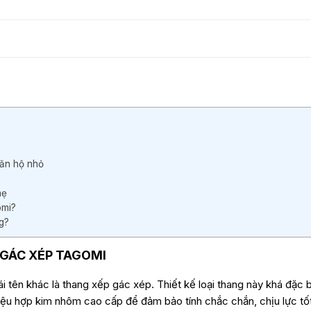
số
lượng
căn hộ nhỏ
hẹ
omi?
ng?
GÁC XÉP TAGOMI
tên khác là thang xếp gác xép. Thiết kế loại thang này khá đặc biệ
iệu hợp kim nhôm cao cấp để đảm bảo tính chắc chắn, chịu lực tố