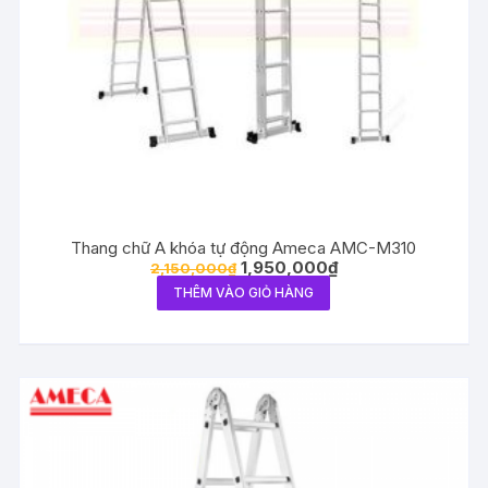
Thang chữ A khóa tự động Ameca AMC-M310
1,950,000
₫
2,150,000
₫
THÊM VÀO GIỎ HÀNG