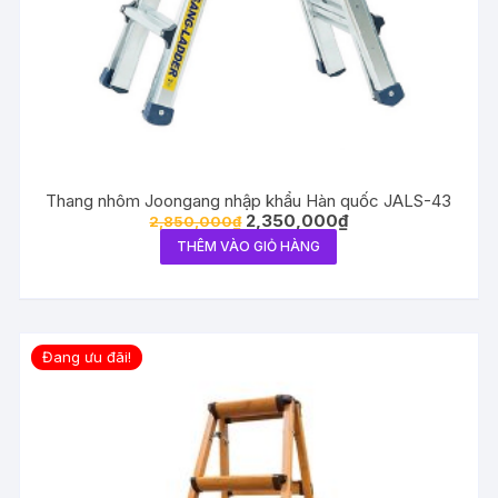
Thang nhôm Joongang nhập khẩu Hàn quốc JALS-43
2,350,000
₫
2,850,000
₫
THÊM VÀO GIỎ HÀNG
Đang ưu đãi!