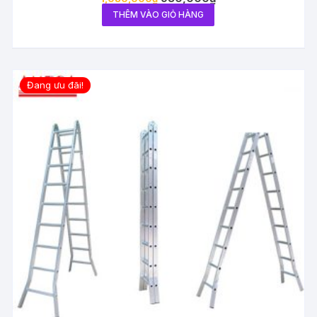
THÊM VÀO GIỎ HÀNG
Đang ưu đãi!