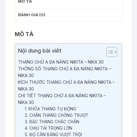
lượng
MÔ TẢ
ĐÁNH GIÁ (0)
MÔ TẢ
Nội dung bài viết
THANG CHỮ A ĐA NĂNG NIKITA – NIKA 30
THÔNG SỐ THANG CHỮ A ĐA NĂNG NIKITA –
NIKA 30
KÍCH THƯỚC THANG CHỮ A ĐA NĂNG NIKITA –
NIKA 30
CHI TIẾT THANG CHỮ A ĐA NĂNG NIKITA –
NIKA 30
1. KHÓA THANG TỰ ĐỘNG
2. CHÂN THANG CHỐNG TRƯỢT
3. BẬC THANG CHẮC CHẮN
4. CHỊU TẢI TRỌNG LỚN
5. ĐỘ CÂN BẰNG VƯỢT TRỘI