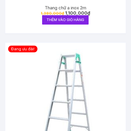
Thang chữ a inox 2m
1,100,000
₫
1,380,000
₫
THÊM VÀO GIỎ HÀNG
Đang ưu đãi!