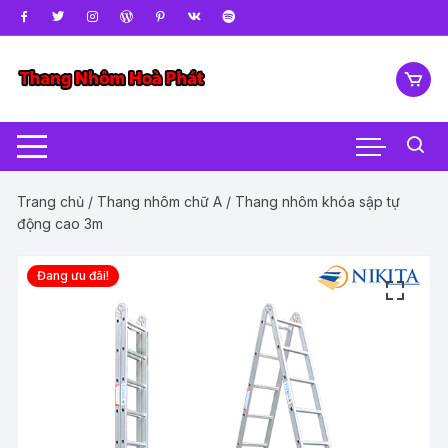
Chuyển
tới
nội
dung
Trang chủ
/
Thang nhôm chữ A
/ Thang nhôm khóa sập tự
động cao 3m
Đang ưu đãi!