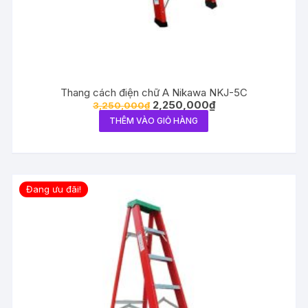
Thang cách điện chữ A Nikawa NKJ-5C
2,250,000
₫
3,250,000
₫
THÊM VÀO GIỎ HÀNG
Đang ưu đãi!