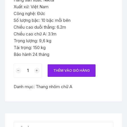
Xuất xứ: Việt Nam
Công nghệ: Đức
Số lượng bậc: 10 bậc mỗi bên
Chiều cao duỗi thẳng: 6.2m
Chiều cao chữ A: 3.1m
Trọng lượng: 9,6 kg
Tải trọng: 150 kg
Bảo hành 24 tháng
Thang
THÊM VÀO GIỎ HÀNG
nhôm
khóa
Danh mục:
Thang nhôm chữ A
sập
tự
động
cao
3m
số