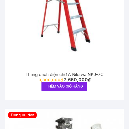
Thang cách điện chữ A Nikawa NKJ-7C
2,650,000
₫
3,800,000
₫
THÊM VÀO GIỎ HÀNG
Đang ưu đãi!