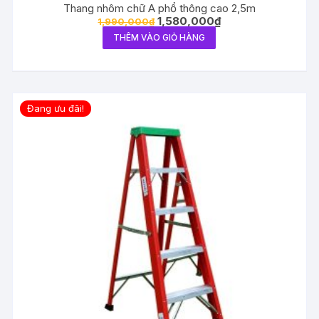
Thang nhôm chữ A phổ thông cao 2,5m
1,580,000
₫
1,990,000
₫
THÊM VÀO GIỎ HÀNG
Đang ưu đãi!