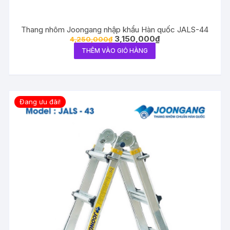
Thang nhôm Joongang nhập khẩu Hàn quốc JALS-44
3,150,000
₫
4,250,000
₫
THÊM VÀO GIỎ HÀNG
Đang ưu đãi!