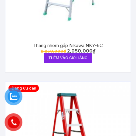
Thang nhôm gấp Nikawa NKY-6C
2,050,000
₫
2,250,000
₫
THÊM VÀO GIỎ HÀNG
Đang ưu đãi!