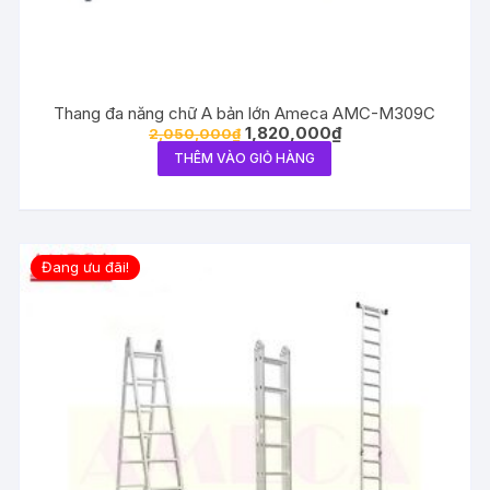
Thang đa năng chữ A bản lớn Ameca AMC-M309C
1,820,000
₫
2,050,000
₫
THÊM VÀO GIỎ HÀNG
Đang ưu đãi!