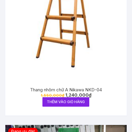
Thang nhôm chữ A Nikawa NKD-04
1,240,000
₫
1,550,000
₫
THÊM VÀO GIỎ HÀNG
Đang ưu đãi!