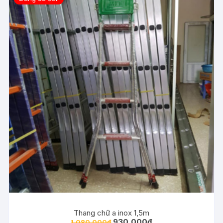
Thang chữ a inox 1,5m
930,000
₫
1,080,000
₫