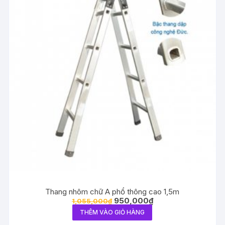
Thang nhôm chữ A phổ thông cao 1,5m
950,000
₫
1,055,000
₫
THÊM VÀO GIỎ HÀNG