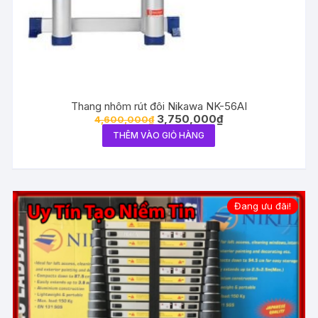
Thang nhôm rút đôi Nikawa NK-56AI
3,750,000
₫
4,600,000
₫
THÊM VÀO GIỎ HÀNG
Đang ưu đãi!