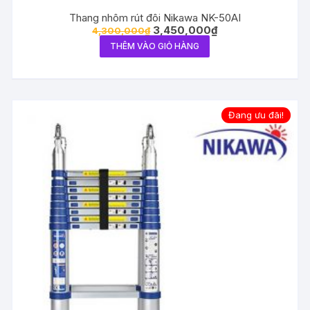
Thang nhôm rút đôi Nikawa NK-50AI
3,450,000
₫
4,300,000
₫
THÊM VÀO GIỎ HÀNG
Đang ưu đãi!