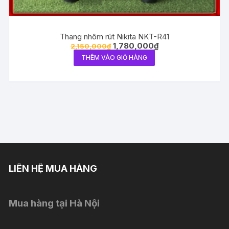
Thang nhôm rút Nikita NKT-R41
1,780,000
₫
2,150,000
₫
THÊM VÀO GIỎ HÀNG
LIÊN HỆ MUA HÀNG
Mua hàng tại Hà Nội