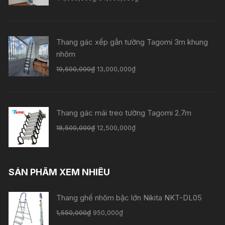
Thang gác xếp gắn tường Tagomi 3m khung
nhôm
19,500,000
₫
13,000,000
₫
Thang gác mái treo tường Tagomi 2.7m
18,500,000
₫
12,500,000
₫
SẢN PHẨM XEM NHIỀU
Thang ghế nhôm bậc lớn Nikita NKT-DL05
1,550,000
₫
950,000
₫