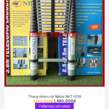
Thang nhôm rút Nikita NKT-R38
1,480,000
₫
1,950,000
₫
THÊM VÀO GIỎ HÀNG