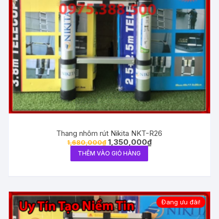
Thang nhôm rút Nikita NKT-R26
1,350,000
₫
1,680,000
₫
THÊM VÀO GIỎ HÀNG
Đang ưu đãi!