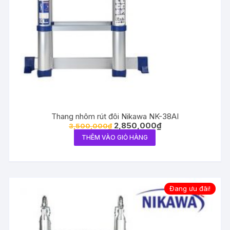
Thang nhôm rút đôi Nikawa NK-38AI
2,850,000
₫
3,500,000
₫
THÊM VÀO GIỎ HÀNG
Đang ưu đãi!