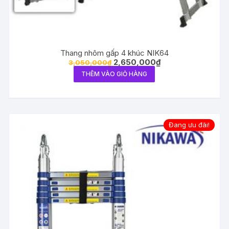
Thang nhôm gấp 4 khúc NIK64
2,650,000
₫
3,050,000
₫
THÊM VÀO GIỎ HÀNG
Đang ưu đãi!