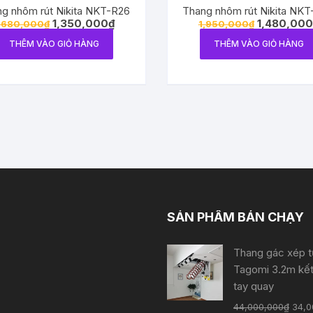
g nhôm rút Nikita NKT-R26
Thang nhôm rút Nikita NK
1,350,000
₫
1,480,000
,680,000
₫
1,950,000
₫
THÊM VÀO GIỎ HÀNG
THÊM VÀO GIỎ HÀNG
SẢN PHẨM BÁN CHẠY
Thang gác xép 
Tagomi 3.2m kế
tay quay
44,000,000
₫
34,0