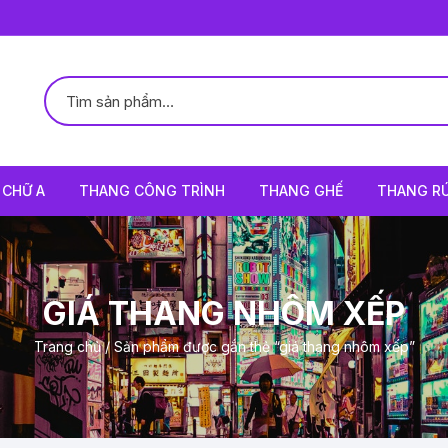
CHỮ A
THANG CÔNG TRÌNH
THANG GHẾ
THANG R
GIÁ THANG NHÔM XẾP
Trang chủ
/ Sản phẩm được gắn thẻ “giá thang nhôm xếp”