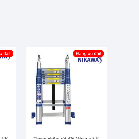
 đãi!
Đang ưu đãi!
a NK-
Thang nhôm rút đôi Nikawa NK-