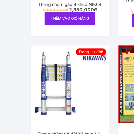
Thang nhôm gấp 4 khúc NIK64
2,650,000
₫
3,050,000
₫
3
THÊM VÀO GIỎ HÀNG
Đang ưu đãi!
Thang nhôm rút đôi Nikawa NK-