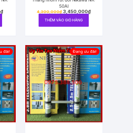
50AI
0
₫
3,450,000
₫
4,300,000
₫
THÊM VÀO GIỎ HÀNG
 đãi!
Đang ưu đãi!