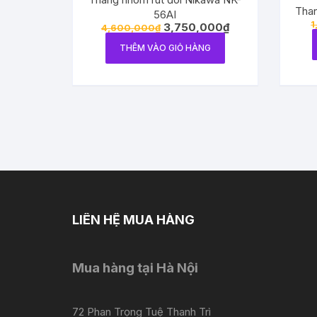
Than
56AI
1
3,750,000
₫
4,600,000
₫
THÊM VÀO GIỎ HÀNG
LIÊN HỆ MUA HÀNG
Mua hàng tại Hà Nội
72 Phan Trọng Tuệ Thanh Trì