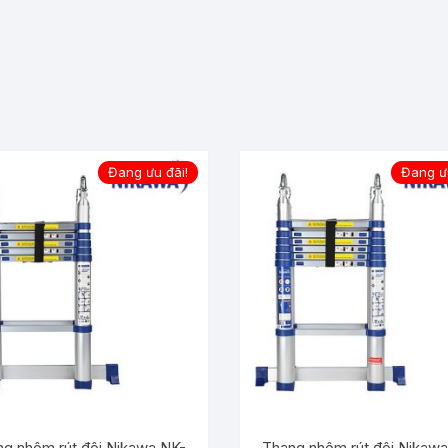
Đang ưu đãi!
Đang ưu
g nhôm rút đôi Nikawa NK-
Thang nhôm rút đôi Nikaw