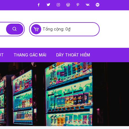
Tổng cộng:
0
₫
ÚT
THANG GÁC MÁI
DÂY THOÁT HIỂM