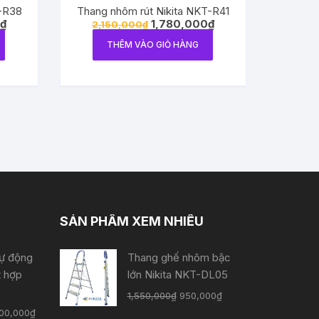
T-R38
Thang nhôm rút Nikita NKT-R41
₫
1,780,000
₫
2,150,000
₫
THÊM VÀO GIỎ HÀNG
SẢN PHẨM XEM NHIỀU
tự động
Thang ghế nhôm bậc
t hợp
lớn Nikita NKT-DL05
1,550,000
₫
950,000
₫
00,000
₫