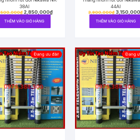
38AI
44AI
2,850,000
₫
3,150,00
,500,000
₫
3,900,000
₫
THÊM VÀO GIỎ HÀNG
THÊM VÀO GIỎ HÀNG
Đang ưu đãi!
Đang ưu