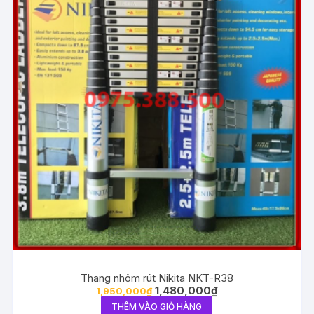
Thang nhôm rút Nikita NKT-R38
1,480,000
₫
1,950,000
₫
THÊM VÀO GIỎ HÀNG