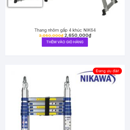
Thang nhôm gấp 4 khúc NIK64
2,650,000
₫
3,050,000
₫
THÊM VÀO GIỎ HÀNG
Đang ưu đãi!