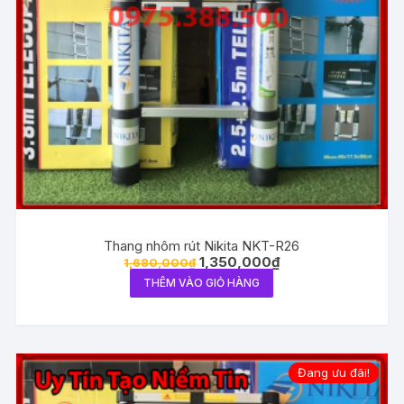
Thang nhôm rút Nikita NKT-R26
1,350,000
₫
1,680,000
₫
THÊM VÀO GIỎ HÀNG
Đang ưu đãi!