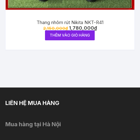
Thang nhôm rút Nikita NKT-R41
1,780,000
₫
2,150,000
₫
THÊM VÀO GIỎ HÀNG
LIÊN HỆ MUA HÀNG
Mua hàng tại Hà Nội