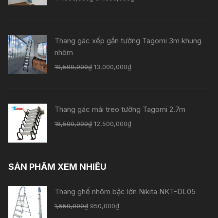
Thang gác xếp gắn tường Tagomi 3m khung
nhôm
19,500,000
₫
13,000,000
₫
Thang gác mái treo tường Tagomi 2.7m
18,500,000
₫
12,500,000
₫
SẢN PHẨM XEM NHIỀU
Thang ghế nhôm bậc lớn Nikita NKT-DL05
1,550,000
₫
950,000
₫