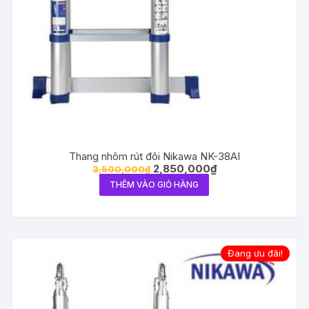
Thang nhôm rút đôi Nikawa NK-38AI
2,850,000
₫
3,500,000
₫
THÊM VÀO GIỎ HÀNG
Đang ưu đãi!