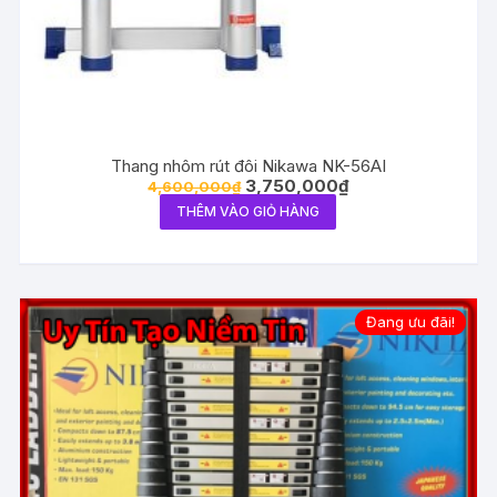
Thang nhôm rút đôi Nikawa NK-56AI
3,750,000
₫
4,600,000
₫
THÊM VÀO GIỎ HÀNG
Đang ưu đãi!