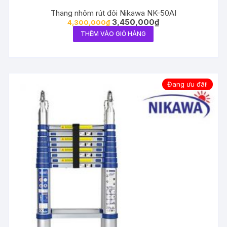
Thang nhôm rút đôi Nikawa NK-50AI
3,450,000
₫
4,300,000
₫
THÊM VÀO GIỎ HÀNG
Đang ưu đãi!