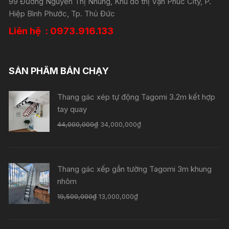
99 Đường Nguyễn Thị Nhung, Khu đô thị Vạn Phúc City, P.
Hiệp Bình Phước, Tp. Thủ Đức
Liên hệ : 0973.916.133
SẢN PHẨM BÁN CHẠY
Thang gác xép tự động Tagomi 3.2m kết hợp
tay quay
44,000,000
₫
34,000,000
₫
Thang gác xếp gắn tường Tagomi 3m khung
nhôm
19,500,000
₫
13,000,000
₫