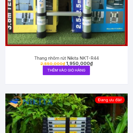
Thang nhôm rút Nikita NKT-R44
1,950,000
₫
2,550,000
₫
THÊM VÀO GIỎ HÀNG
Đang ưu đãi!