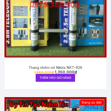
Thang nhôm rút Nikita NKT-R26
1,350,000
₫
1,680,000
₫
THÊM VÀO GIỎ HÀNG
Đang ưu đãi!