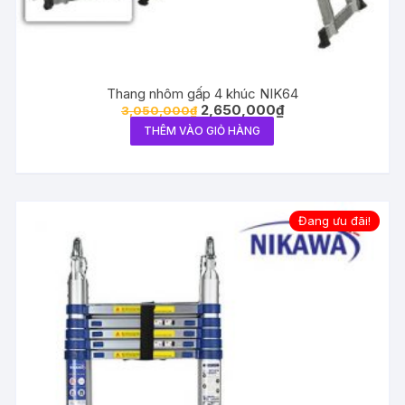
Thang nhôm gấp 4 khúc NIK64
2,650,000
₫
3,050,000
₫
THÊM VÀO GIỎ HÀNG
Đang ưu đãi!