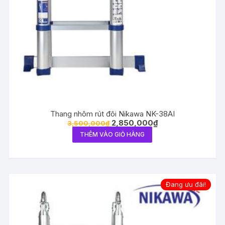
Thang nhôm rút đôi Nikawa NK-38AI
2,850,000
₫
3,500,000
₫
THÊM VÀO GIỎ HÀNG
Đang ưu đãi!