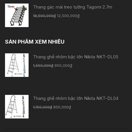
Thang gác mái treo tường Tagomi 2.7m
18,500,000
₫
12,500,000
₫
SẢN PHẨM XEM NHIỀU
Thang ghế nhôm bậc lớn Nikita NKT-DL05
1,550,000
₫
950,000
₫
Thang ghế nhôm bậc lớn Nikita NKT-DL04
1,150,000
₫
850,000
₫