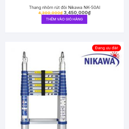
Thang nhôm rút đôi Nikawa NK-50AI
3,450,000
₫
4,300,000
₫
THÊM VÀO GIỎ HÀNG
Đang ưu đãi!