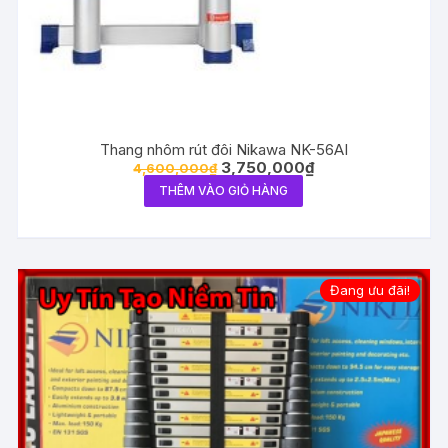
Thang nhôm rút đôi Nikawa NK-56AI
3,750,000
₫
4,600,000
₫
THÊM VÀO GIỎ HÀNG
Đang ưu đãi!