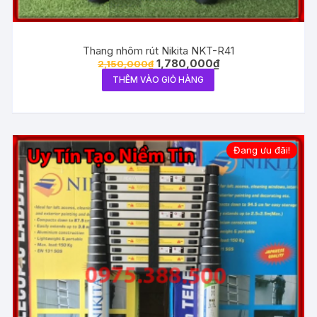
Thang nhôm rút Nikita NKT-R41
1,780,000
₫
2,150,000
₫
THÊM VÀO GIỎ HÀNG
Đang ưu đãi!