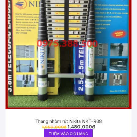
Thang nhôm rút Nikita NKT-R38
1,480,000
₫
1,950,000
₫
THÊM VÀO GIỎ HÀNG