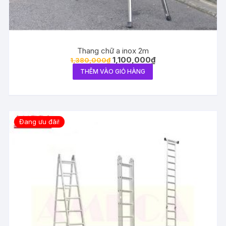
Thang chữ a inox 2m
1,100,000
₫
1,380,000
₫
THÊM VÀO GIỎ HÀNG
Đang ưu đãi!