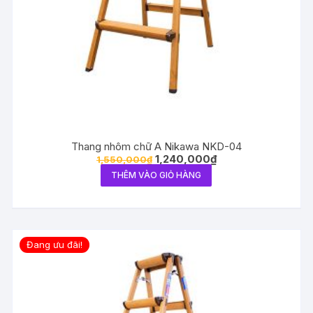
Thang nhôm chữ A Nikawa NKD-04
1,240,000
₫
1,550,000
₫
THÊM VÀO GIỎ HÀNG
Đang ưu đãi!