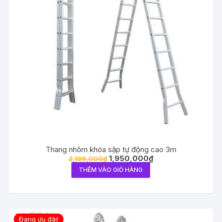
Thang nhôm khóa sập tự động cao 3m
1,950,000
₫
2,189,000
₫
THÊM VÀO GIỎ HÀNG
Đang ưu đãi!