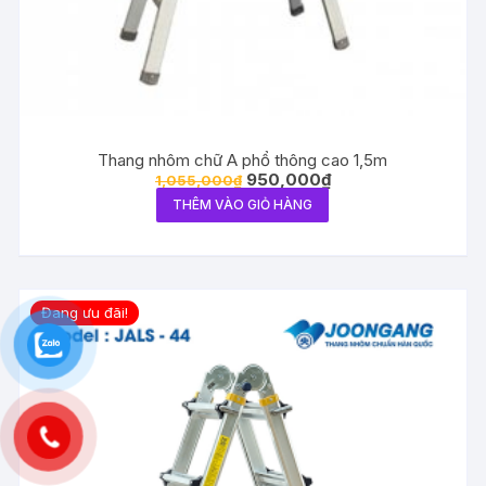
Thang nhôm chữ A phổ thông cao 1,5m
950,000
₫
1,055,000
₫
THÊM VÀO GIỎ HÀNG
Đang ưu đãi!