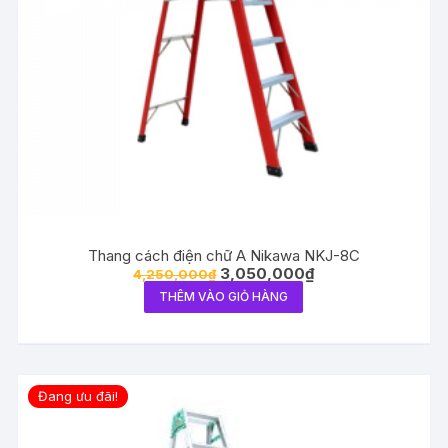
Thang cách điện chữ A Nikawa NKJ-8C
3,050,000
₫
4,250,000
₫
THÊM VÀO GIỎ HÀNG
Đang ưu đãi!