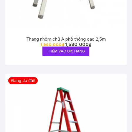
Thang nhôm chữ A phổ thông cao 2,5m
1,580,000
₫
1,990,000
₫
THÊM VÀO GIỎ HÀNG
Đang ưu đãi!