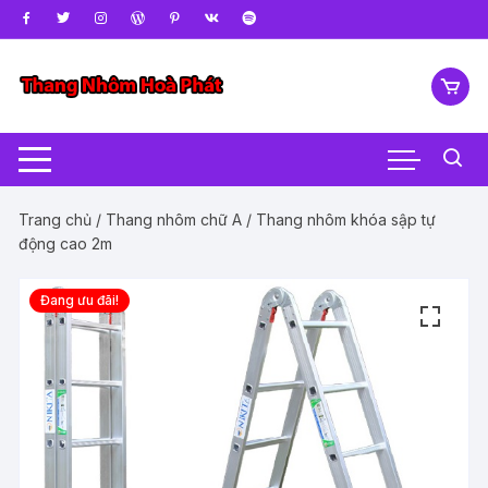
Chuyển
tới
nội
dung
Trang chủ
/
Thang nhôm chữ A
/ Thang nhôm khóa sập tự
động cao 2m
Đang ưu đãi!