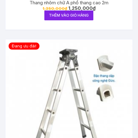
Thang nhôm chữ A phổ thang cao 2m
1,250,000
₫
1,350,000
₫
THÊM VÀO GIỎ HÀNG
Đang ưu đãi!