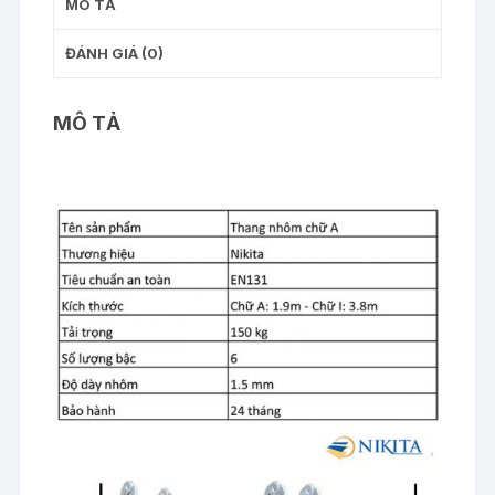
lượng
MÔ TẢ
ĐÁNH GIÁ (0)
MÔ TẢ