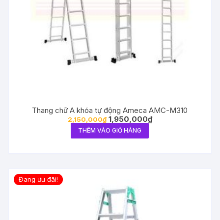
Thang chữ A khóa tự động Ameca AMC-M310
1,950,000
₫
2,150,000
₫
THÊM VÀO GIỎ HÀNG
Đang ưu đãi!