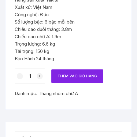
Xuất xứ: Việt Nam
Công nghệ: Đức
Số lượng bậc: 6 bậc mỗi bên
Chiều cao duỗi thẳng: 3.8m
Chiều cao chữ A: 1.9m
Trọng lượng: 6.6 kg
Tải trọng: 150 kg
Bảo Hành 24 tháng
Thang
THÊM VÀO GIỎ HÀNG
nhôm
khóa
Danh mục:
Thang nhôm chữ A
sập
tự
động
cao
2m
số