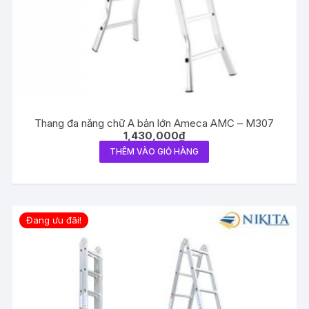
Thang đa năng chữ A bản lớn Ameca AMC – M307
1,430,000
₫
THÊM VÀO GIỎ HÀNG
Đang ưu đãi!