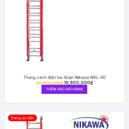
Thang cách điện hai đoạn Nikawa NKL-90
16,800,000
₫
22,500,000
₫
THÊM VÀO GIỎ HÀNG
Đang ưu đãi!