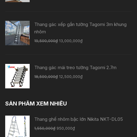
Thang gác xếp gắn tường Tagomi 3m khung
nhôm
19,500,000
₫
13,000,000
₫
Thang gác mái treo tường Tagomi 2.7m
18,500,000
₫
12,500,000
₫
SẢN PHẨM XEM NHIỀU
Thang ghế nhôm bậc lớn Nikita NKT-DL05
1,550,000
₫
950,000
₫