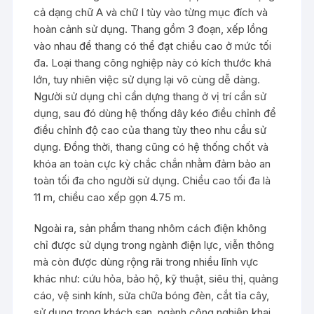
cả dạng chữ A và chữ I tùy vào từng mục đích và
hoàn cảnh sử dụng. Thang gồm 3 đoạn, xếp lồng
vào nhau để thang có thể đạt chiều cao ở mức tối
đa. Loại thang công nghiệp này có kích thước khá
lớn, tuy nhiên việc sử dụng lại vô cùng dễ dàng.
Người sử dụng chỉ cần dựng thang ở vị trí cần sử
dụng, sau đó dùng hệ thống dây kéo điều chỉnh để
điều chỉnh độ cao của thang tùy theo nhu cầu sử
dụng. Đồng thời, thang cũng có hệ thống chốt và
khóa an toàn cực kỳ chắc chắn nhằm đảm bảo an
toàn tối đa cho người sử dụng. Chiều cao tối đa là
11 m, chiều cao xếp gọn 4.75 m.
Ngoài ra, sản phẩm thang nhôm cách điện không
chỉ được sử dụng trong ngành điện lực, viễn thông
mà còn được dùng rộng rãi trong nhiều lĩnh vực
khác như: cứu hỏa, bảo hộ, kỹ thuật, siêu thị, quảng
cáo, vệ sinh kính, sửa chữa bóng đèn, cắt tỉa cây,
sử dụng trong khách sạn, ngành công nghiệp khai