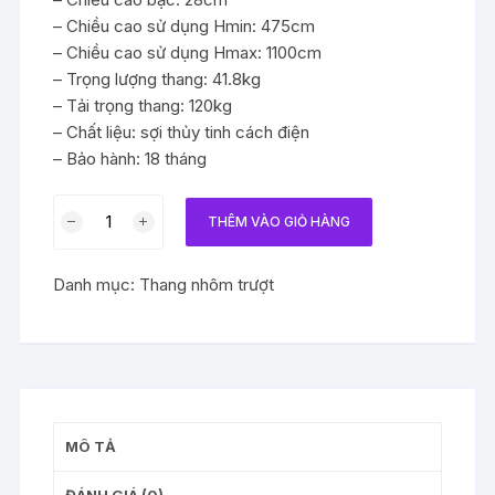
– Chiều cao sử dụng Hmin: 475cm
– Chiều cao sử dụng Hmax: 1100cm
– Trọng lượng thang: 41.8kg
– Tải trọng thang: 120kg
– Chất liệu: sợi thủy tinh cách điện
– Bảo hành: 18 tháng
Thang
THÊM VÀO GIỎ HÀNG
cách
điện
Danh mục:
Thang nhôm trượt
ba
đoạn
Nikawa
NKL-
110
số
lượng
MÔ TẢ
ĐÁNH GIÁ (0)