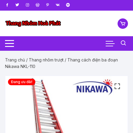
Chuyển
tới
nội
dung
Trang chủ
/
Thang nhôm trượt
/ Thang cách điện ba đoạn
Nikawa NKL-110
Đang ưu đãi!