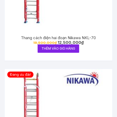
Thang cách điện hai đoạn Nikawa NKL-70
12,500,000
₫
19,500,000
₫
THÊM VÀO GIỎ HÀNG
Đang ưu đãi!