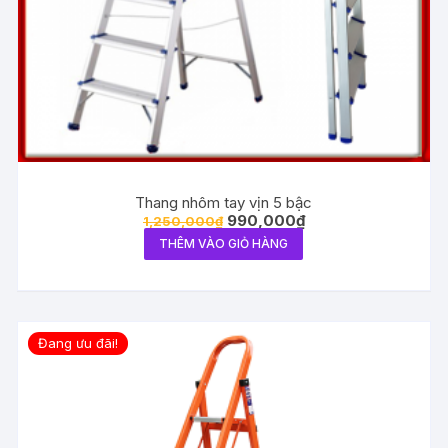
Thang nhôm tay vịn 5 bậc
990,000
₫
1,250,000
₫
THÊM VÀO GIỎ HÀNG
Đang ưu đãi!