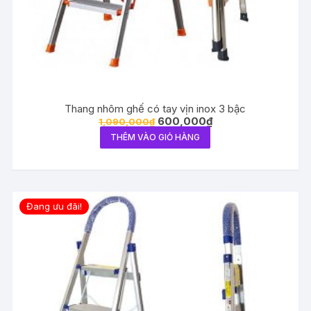
Thang nhôm ghế có tay vịn inox 3 bậc
600,000
₫
1,090,000
₫
THÊM VÀO GIỎ HÀNG
Đang ưu đãi!