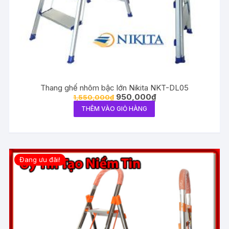
Thang ghế nhôm bậc lớn Nikita NKT-DL05
950,000
₫
1,550,000
₫
THÊM VÀO GIỎ HÀNG
Đang ưu đãi!