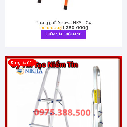
Thang ghế Nikawa NKS – 04
1,380,000
₫
1,880,000
₫
THÊM VÀO GIỎ HÀNG
Đang ưu đãi!