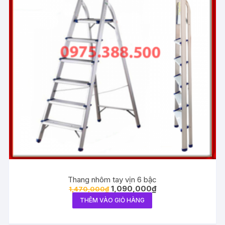
Thang nhôm tay vịn 6 bậc
1,090,000
₫
1,470,000
₫
THÊM VÀO GIỎ HÀNG