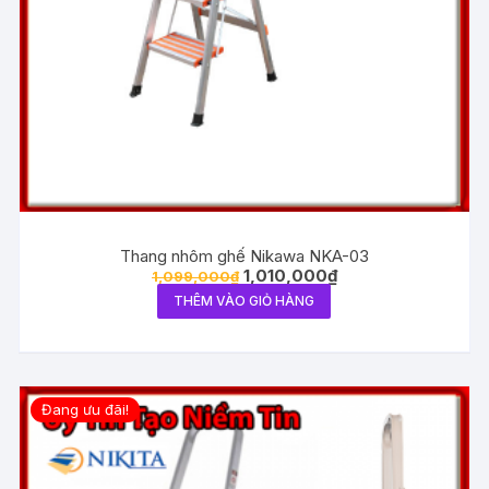
Thang nhôm ghế Nikawa NKA-03
1,010,000
₫
1,099,000
₫
THÊM VÀO GIỎ HÀNG
Đang ưu đãi!