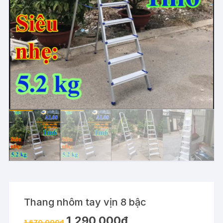
Thang nhôm tay vịn 8 bậc
1,290,000
₫
1,670,000
₫