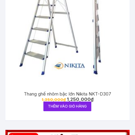
Thang ghế nhôm bậc lớn Nikita NKT-D307
1,250,000
₫
1,350,000
₫
THÊM VÀO GIỎ HÀNG