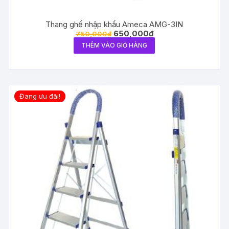
Thang ghế nhập khẩu Ameca AMG-3IN
650,000
₫
750,000
₫
THÊM VÀO GIỎ HÀNG
Đang ưu đãi!