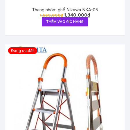
Thang nhôm ghế Nikawa NKA-05
1,340,000
₫
1,550,000
₫
THÊM VÀO GIỎ HÀNG
Đang ưu đãi!