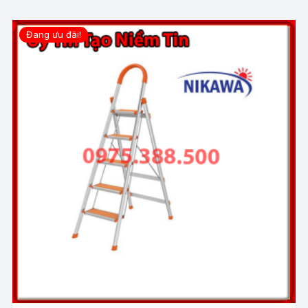
Đang ưu đãi!