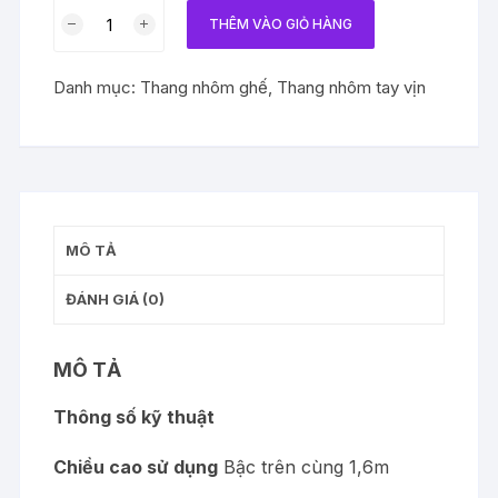
Thang
THÊM VÀO GIỎ HÀNG
nhôm
tay
Danh mục:
Thang nhôm ghế
,
Thang nhôm tay vịn
vịn
8
bậc
số
lượng
MÔ TẢ
ĐÁNH GIÁ (0)
MÔ TẢ
Thông số kỹ thuật
Chiều cao sử dụng
Bậc trên cùng 1,6m