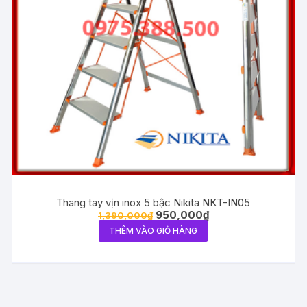
Thang tay vịn inox 5 bậc Nikita NKT-IN05
950,000
₫
1,390,000
₫
THÊM VÀO GIỎ HÀNG