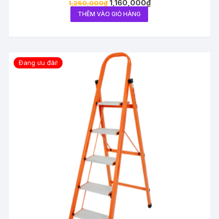
1,160,000
₫
1,250,000
₫
THÊM VÀO GIỎ HÀNG
Đang ưu đãi!