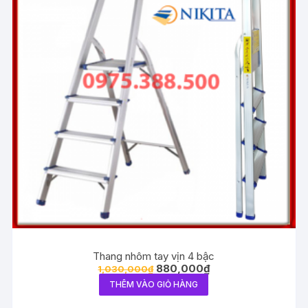
Thang nhôm tay vịn 4 bậc
880,000
₫
1,030,000
₫
THÊM VÀO GIỎ HÀNG