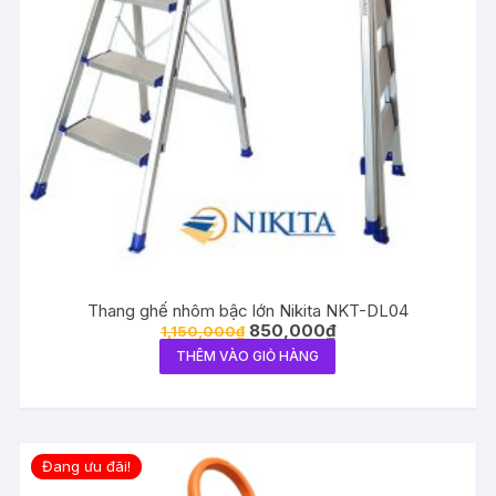
Thang ghế nhôm bậc lớn Nikita NKT-DL04
850,000
₫
1,150,000
₫
THÊM VÀO GIỎ HÀNG
Đang ưu đãi!