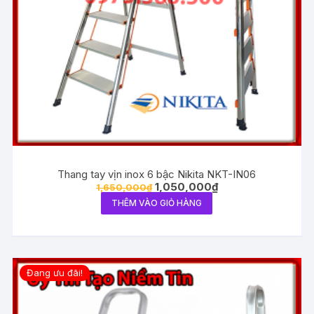
Thang tay vịn inox 6 bậc Nikita NKT-IN06
1,050,000
₫
1,650,000
₫
THÊM VÀO GIỎ HÀNG
Đang ưu đãi!