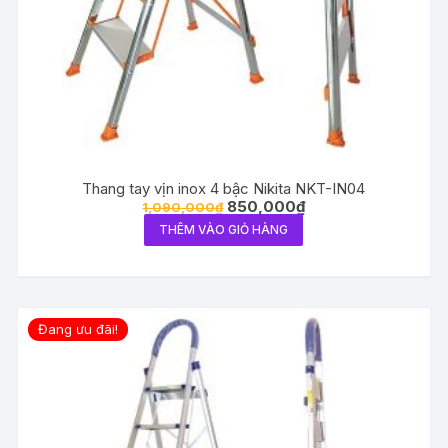
Thang tay vịn inox 4 bậc Nikita NKT-IN04
850,000
₫
1,090,000
₫
THÊM VÀO GIỎ HÀNG
Đang ưu đãi!