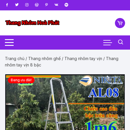
Chuyển
tới
nội
dung
Trang chủ
/
Thang nhôm ghế
/
Thang nhôm tay vịn
/ Thang
nhôm tay vịn 8 bậc
Đang ưu đãi!