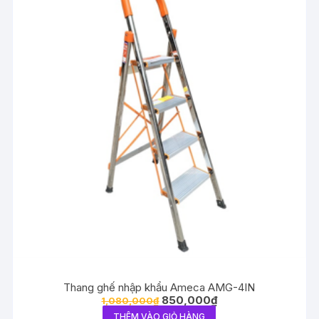
Thang ghế nhập khẩu Ameca AMG-4IN
850,000
₫
1,080,000
₫
THÊM VÀO GIỎ HÀNG