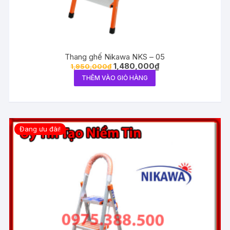
Thang ghế Nikawa NKS – 05
1,480,000
₫
1,950,000
₫
THÊM VÀO GIỎ HÀNG
Đang ưu đãi!