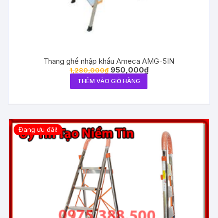
Thang ghế nhập khẩu Ameca AMG-5IN
950,000
₫
1,280,000
₫
THÊM VÀO GIỎ HÀNG
Đang ưu đãi!