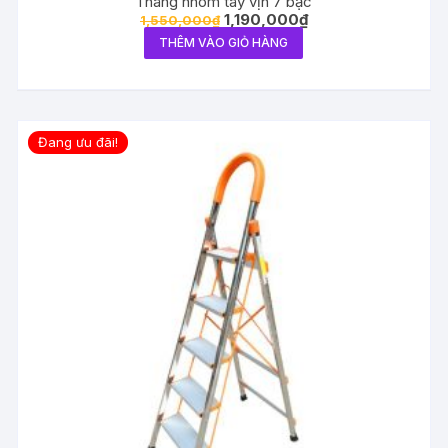
Thang nhôm tay vịn 7 bậc
1,190,000
₫
1,550,000
₫
THÊM VÀO GIỎ HÀNG
Đang ưu đãi!