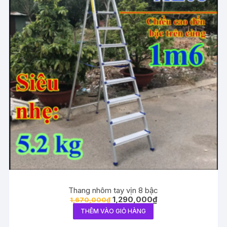
Thang nhôm tay vịn 8 bậc
1,290,000
₫
1,670,000
₫
THÊM VÀO GIỎ HÀNG