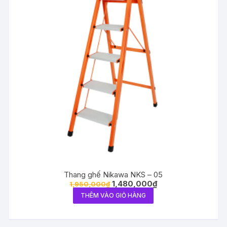
Thang ghế Nikawa NKS – 05
1,480,000
₫
1,950,000
₫
THÊM VÀO GIỎ HÀNG