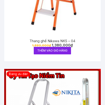
Thang ghế Nikawa NKS – 04
1,380,000
₫
1,880,000
₫
THÊM VÀO GIỎ HÀNG
Đang ưu đãi!