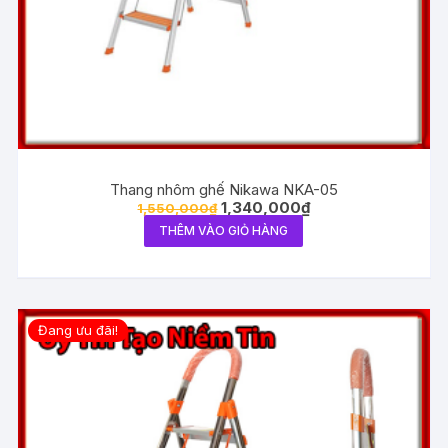
Thang nhôm ghế Nikawa NKA-05
1,340,000
₫
1,550,000
₫
THÊM VÀO GIỎ HÀNG
Đang ưu đãi!