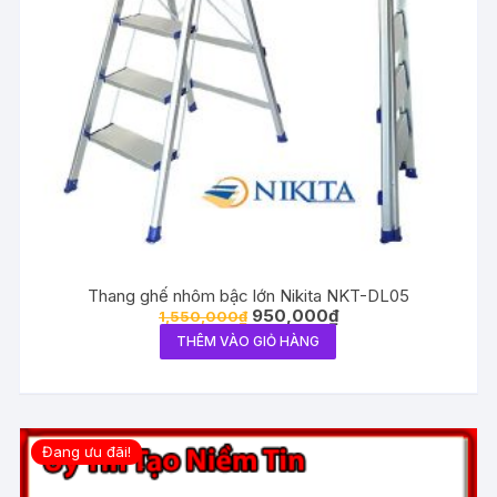
Thang ghế nhôm bậc lớn Nikita NKT-DL05
950,000
₫
1,550,000
₫
THÊM VÀO GIỎ HÀNG
Đang ưu đãi!