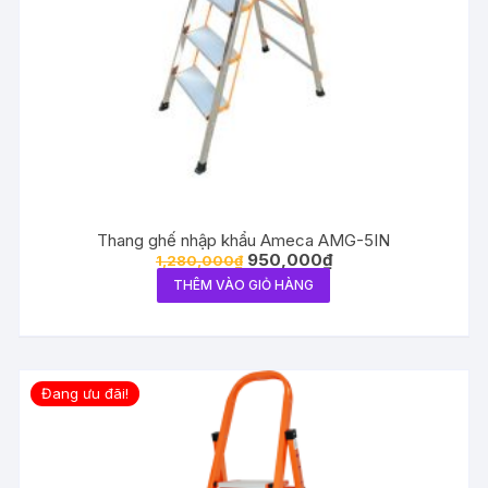
Thang ghế nhập khẩu Ameca AMG-5IN
950,000
₫
1,280,000
₫
THÊM VÀO GIỎ HÀNG
Đang ưu đãi!