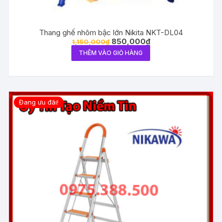
Thang ghế nhôm bậc lớn Nikita NKT-DL04
850,000
₫
1,150,000
₫
THÊM VÀO GIỎ HÀNG
Đang ưu đãi!