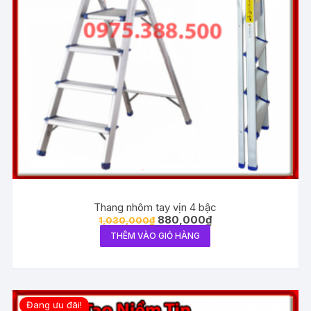
Thang nhôm tay vịn 4 bậc
880,000
₫
1,030,000
₫
THÊM VÀO GIỎ HÀNG
Đang ưu đãi!