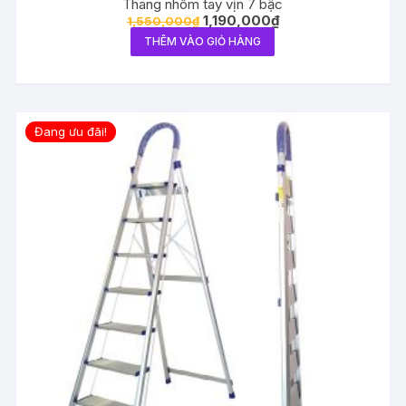
Thang nhôm tay vịn 7 bậc
1,190,000
₫
1,550,000
₫
THÊM VÀO GIỎ HÀNG
Đang ưu đãi!