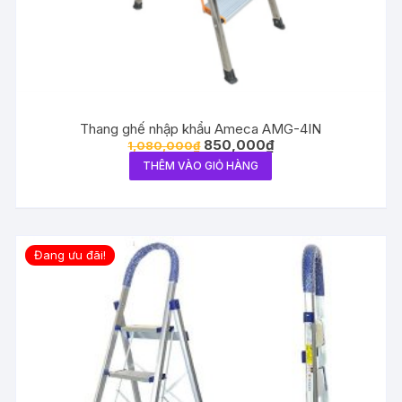
Thang ghế nhập khẩu Ameca AMG-4IN
850,000
₫
1,080,000
₫
THÊM VÀO GIỎ HÀNG
Đang ưu đãi!