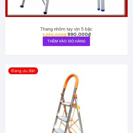
Thang nhôm tay vịn 5 bậc
990,000
₫
1,250,000
₫
THÊM VÀO GIỎ HÀNG
Đang ưu đãi!