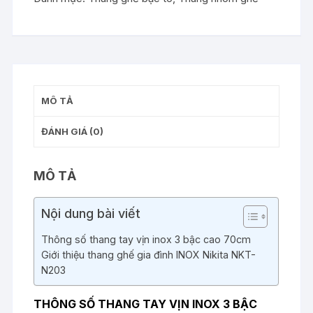
tay
vịn
inox
3
bậc
số
MÔ TẢ
lượng
ĐÁNH GIÁ (0)
MÔ TẢ
Nội dung bài viết
Thông số thang tay vịn inox 3 bậc cao 70cm
Giới thiệu thang ghế gia đình INOX Nikita NKT-
N203
THÔNG SỐ THANG TAY VỊN INOX 3 BẬC