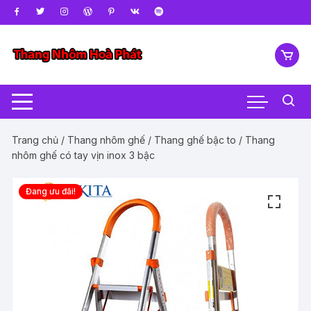
Chuyển
tới
nội
dung
Trang chủ
/
Thang nhôm ghế
/
Thang ghế bậc to
/ Thang
nhôm ghế có tay vịn inox 3 bậc
Đang ưu đãi!