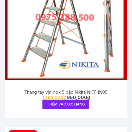
Thang tay vịn inox 5 bậc Nikita NKT-IN05
950,000
₫
1,390,000
₫
THÊM VÀO GIỎ HÀNG