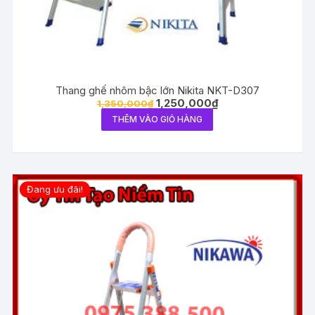
Thang ghế nhôm bậc lớn Nikita NKT-D307
1,250,000
₫
1,350,000
₫
THÊM VÀO GIỎ HÀNG
Đang ưu đãi!