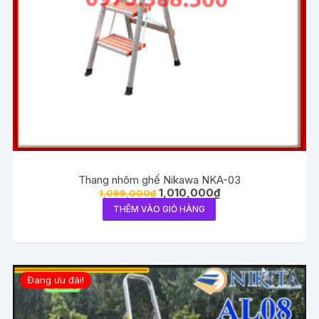
Thang nhôm ghế Nikawa NKA-03
1,010,000
₫
1,099,000
₫
THÊM VÀO GIỎ HÀNG
Đang ưu đãi!