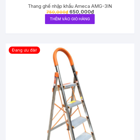
Thang ghế nhập khẩu Ameca AMG-3IN
650,000
₫
750,000
₫
THÊM VÀO GIỎ HÀNG
Đang ưu đãi!