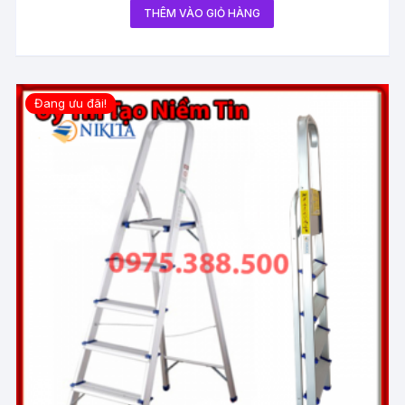
THÊM VÀO GIỎ HÀNG
Đang ưu đãi!