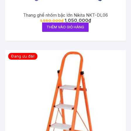
Thang ghế nhôm bậc lớn Nikita NKT-DL06
1,050,000
₫
1,550,000
₫
THÊM VÀO GIỎ HÀNG
Đang ưu đãi!