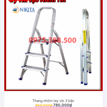
Thang nhôm tay vịn 3 bậc
780,000
₫
950,000
₫