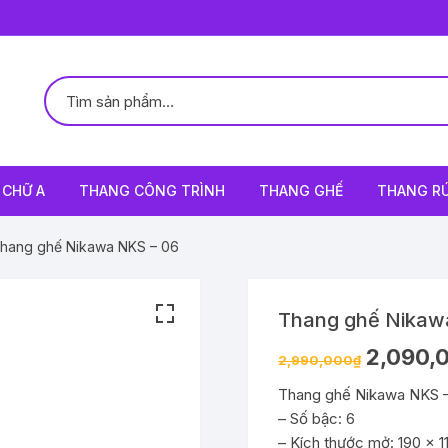
CHỮ A
THANG CÔNG TRÌNH
THANG GHẾ
THANG R
hang ghế Nikawa NKS – 06
Thang ghế Nikaw
2,090,
2,990,000
₫
Thang ghế Nikawa NKS 
– Số bậc: 6
– Kích thước mở: 190 x 