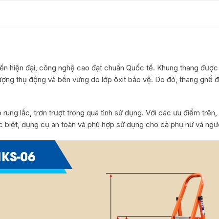
n hiện đại, công nghệ cao đạt chuẩn Quốc tế. Khung thang được l
ợng thụ động và bền vững do lớp ôxít bảo vệ. Do đó, thang ghế đ
lo rung lắc, trơn trượt trong quá tình sử dụng. Với các ưu điểm trên,
c biệt, dụng cụ an toàn và phù hợp sử dụng cho cả phụ nữ và ngườ