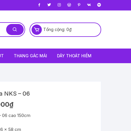
Tổng cộng:
0
₫
ÚT
THANG GÁC MÁI
DÂY THOÁT HIỂM
a NKS – 06
000
₫
– 06 cao 150cm
116 x 58 cm