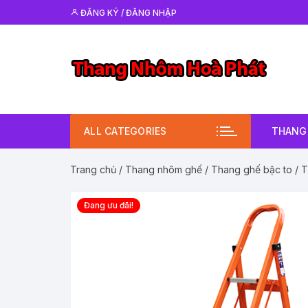
Chuyển
ĐĂNG KÝ / ĐĂNG NHẬP
tới
nội
dung
ALL CATEGORIES
THANG 
Trang chủ
/
Thang nhôm ghế
/
Thang ghế bậc to
/ T
Đang ưu đãi!