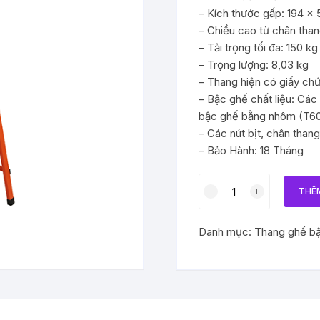
– Kích thước gấp: 194 x
– Chiều cao từ chân than
– Tải trọng tối đa: 150 kg
– Trọng lượng: 8,03 kg
– Thang hiện có giấy ch
– Bậc ghế chất liệu: Các 
bậc ghế bằng nhôm (T60
– Các nút bịt, chân tha
– Bảo Hành: 18 Tháng
Thang
THÊ
ghế
Nikawa
Danh mục:
Thang ghế bậ
NKS
–
06
số
lượng