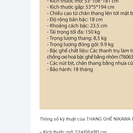
Thông số kỹ thuật của THANG GHẾ NIKAWA 
– Kích thước mở: 53*106*181 cm