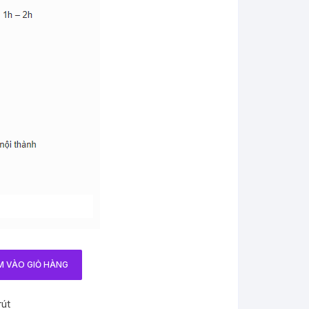
M VÀO GIỎ HÀNG
út