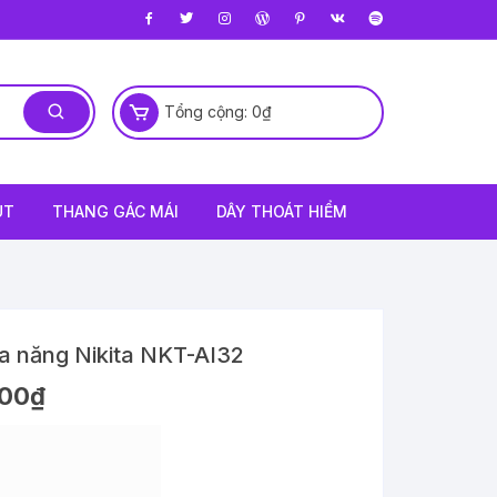
Tổng cộng:
0
₫
ÚT
THANG GÁC MÁI
DÂY THOÁT HIỂM
a năng Nikita NKT-AI32
000
₫