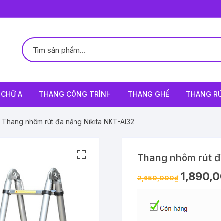
CHỮ A
THANG CÔNG TRÌNH
THANG GHẾ
THANG R
 Thang nhôm rút đa năng Nikita NKT-AI32
Thang nhôm rút đ
1,890,
2,650,000
₫