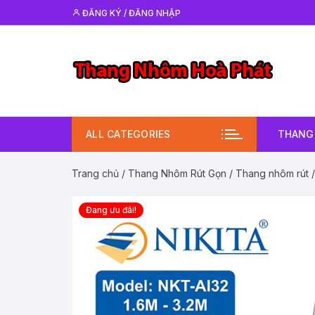
Chuyển
ĐĂNG KÝ / ĐĂNG NHẬP
tới
nội
dung
ALL CATEGORIES
THANG 
Trang chủ
/
Thang Nhôm Rút Gọn
/
Thang nhôm rút
/
Đang ưu đãi!