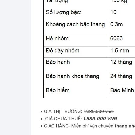
• GIÁ THỊ TRƯỜNG:
2
.18
0
.000 vnđ
• GIÁ CHƯA THUẾ
:
1.589
.000 VNĐ
• GIAO HÀNG: Miễn phí vận chuyển
thang nh