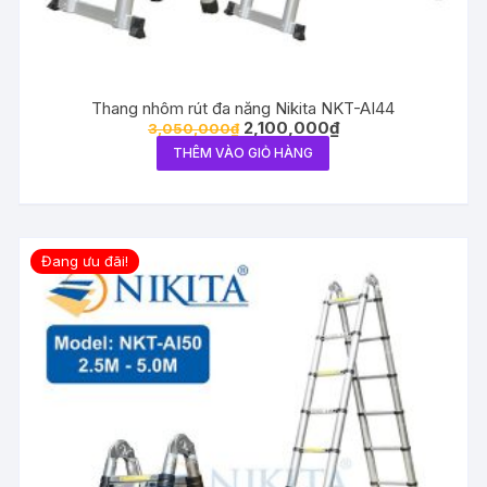
Thang nhôm rút đa năng Nikita NKT-AI44
2,100,000
₫
3,050,000
₫
THÊM VÀO GIỎ HÀNG
Đang ưu đãi!