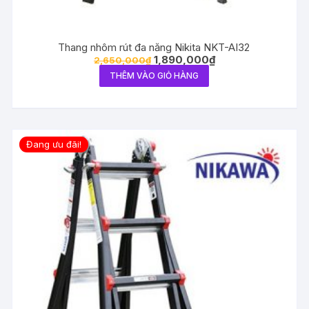
Thang nhôm rút đa năng Nikita NKT-AI32
1,890,000
₫
2,650,000
₫
THÊM VÀO GIỎ HÀNG
Đang ưu đãi!