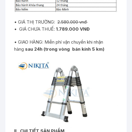
• GIÁ THỊ TRƯỜNG:
2.58
0
.000 vnđ
• GIÁ CHƯA THUẾ:
1.789.
000 VNĐ
• GIAO HÀNG: Miễn phí vận chuyển khi nhận
hàng
sau 24h (trong vòng bán kính 5 km)
II.
CHI TIẾT SẢN PHẨM