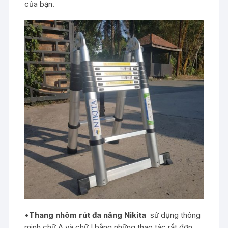
của bạn.
•
Thang nhôm rút đa năng Nikita
sử dụng thông
minh chữ A và chữ I bằng những thao tác rất đơn