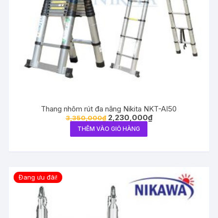
Thang nhôm rút đa năng Nikita NKT-AI50
2,230,000
₫
3,350,000
₫
THÊM VÀO GIỎ HÀNG
Đang ưu đãi!