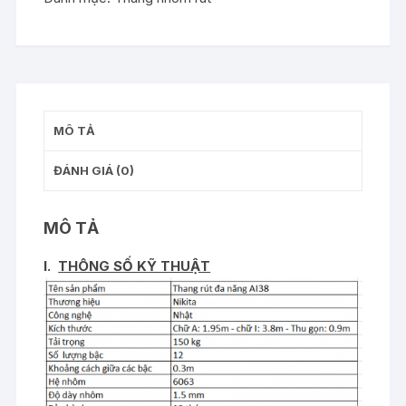
năng
Nikita
NKT-
AI38
số
lượng
MÔ TẢ
ĐÁNH GIÁ (0)
MÔ TẢ
I.
THÔNG SỐ KỸ THUẬT