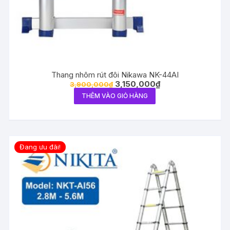
Thang nhôm rút đôi Nikawa NK-44AI
3,150,000
₫
3,900,000
₫
THÊM VÀO GIỎ HÀNG
Đang ưu đãi!