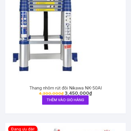
Thang nhôm rút đôi Nikawa NK-50AI
3,450,000
₫
4,300,000
₫
THÊM VÀO GIỎ HÀNG
Đang ưu đãi!