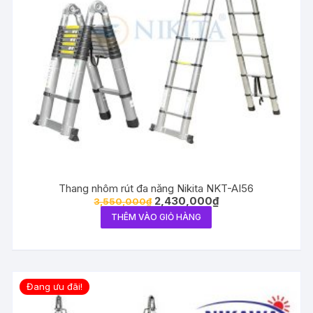
Thang nhôm rút đa năng Nikita NKT-AI56
2,430,000
₫
3,550,000
₫
THÊM VÀO GIỎ HÀNG
Đang ưu đãi!