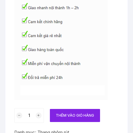
Thang
THÊM VÀO GIỎ HÀNG
nhôm
rút
Danh mục:
Thang nhôm rút
đa