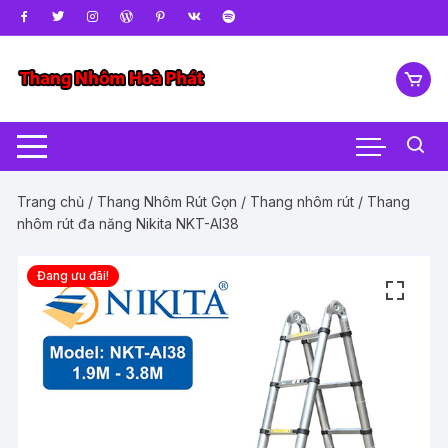
Chuyển
tới
nội
dung
Trang chủ
/
Thang Nhôm Rút Gọn
/
Thang nhôm rút
/ Thang
nhôm rút đa năng Nikita NKT-AI38
Đang ưu đãi!