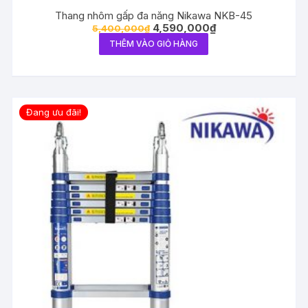
Thang nhôm gấp đa năng Nikawa NKB-45
4,590,000
₫
5,400,000
₫
THÊM VÀO GIỎ HÀNG
Đang ưu đãi!