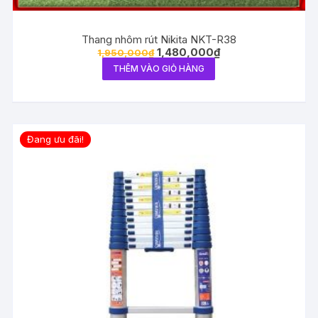
Thang nhôm rút Nikita NKT-R38
1,480,000
₫
1,950,000
₫
THÊM VÀO GIỎ HÀNG
Đang ưu đãi!