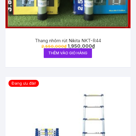
Thang nhôm rút Nikita NKT-R44
1,950,000
₫
2,550,000
₫
THÊM VÀO GIỎ HÀNG
Đang ưu đãi!