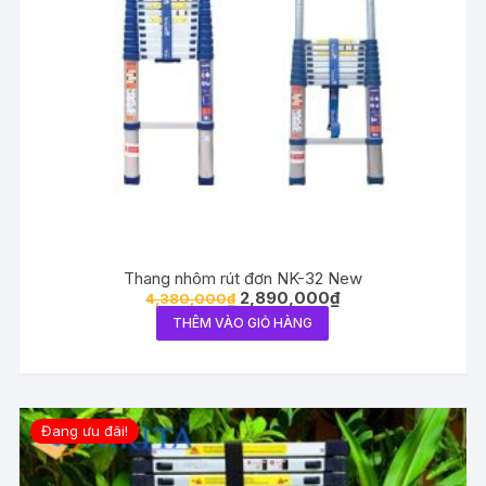
Thang nhôm rút đơn NK-32 New
2,890,000
₫
4,380,000
₫
THÊM VÀO GIỎ HÀNG
Đang ưu đãi!