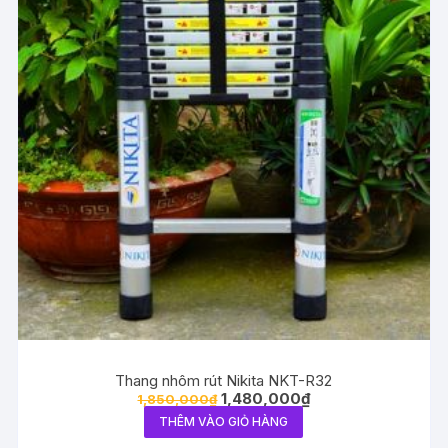
Thang nhôm rút Nikita NKT-R32
1,480,000
₫
1,850,000
₫
THÊM VÀO GIỎ HÀNG