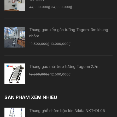
44,000,000
₫
34,000,000
₫
Thang gác xếp gắn tường Tagomi 3m khung
nhôm
19,500,000
₫
13,000,000
₫
Thang gác mái treo tường Tagomi 2.7m
18,500,000
₫
12,500,000
₫
SẢN PHẨM XEM NHIỀU
Thang ghế nhôm bậc lớn Nikita NKT-DL05