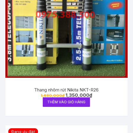
Thang nhôm rút Nikita NKT-R26
1,350,000
₫
1,680,000
₫
THÊM VÀO GIỎ HÀNG
Đang ưu đãi!