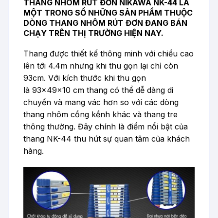
THANG NHÔM RÚT ĐƠN NIKAWA NK-44 LÀ
MỘT TRONG SỐ NHỮNG SẢN PHẨM THUỘC
DÒNG THANG NHÔM RÚT ĐƠN ĐANG BÁN
CHẠY TRÊN THỊ TRƯỜNG HIỆN NAY.
Thang được thiết kế thông minh với chiều cao
lên tới 4.4m nhưng khi thu gọn lại chỉ còn
93cm. Với kích thước khi thu gọn
là 93x49x10 cm thang có thể dễ dàng di
chuyển và mang vác hơn so với các dòng
thang nhôm cồng kềnh khác và thang tre
thông thường. Đây chính là điểm nổi bật của
thang NK-44 thu hút sự quan tâm của khách
hàng.