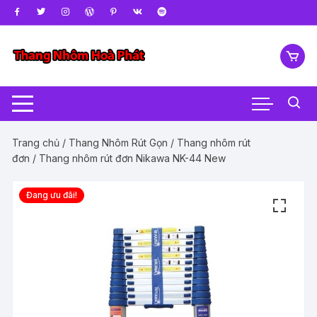
Chuyển
tới
nội
dung
Trang chủ
/
Thang Nhôm Rút Gọn
/
Thang nhôm rút
đơn
/ Thang nhôm rút đơn Nikawa NK-44 New
Đang ưu đãi!