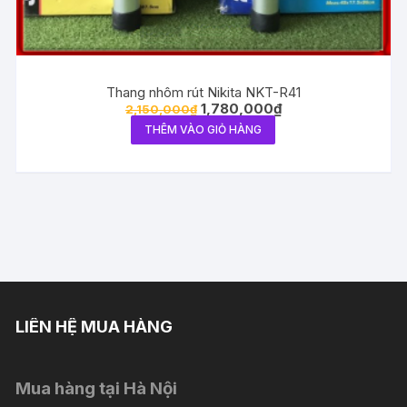
Thang nhôm rút Nikita NKT-R41
1,780,000
₫
2,150,000
₫
THÊM VÀO GIỎ HÀNG
LIÊN HỆ MUA HÀNG
Mua hàng tại Hà Nội