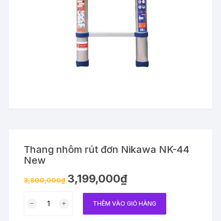
Thang nhôm rút đơn Nikawa NK-44
New
3,199,000
₫
3,800,000
₫
Thang
THÊM VÀO GIỎ HÀNG
nhôm
rút