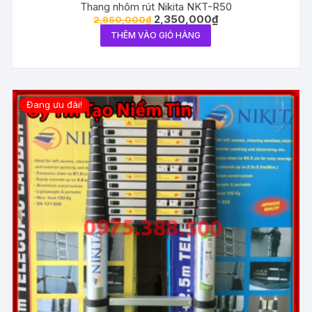
Thang nhôm rút Nikita NKT-R50
2,350,000
₫
2,850,000
₫
THÊM VÀO GIỎ HÀNG
Đang ưu đãi!