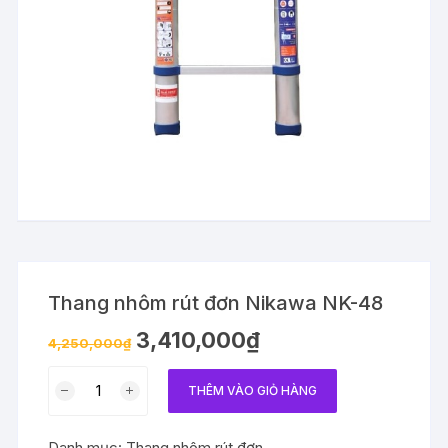
Thang nhôm rút đơn Nikawa NK-48
3,410,000
₫
4,250,000
₫
Thang
THÊM VÀO GIỎ HÀNG
nhôm
rút
Danh mục:
Thang nhôm rút đơn