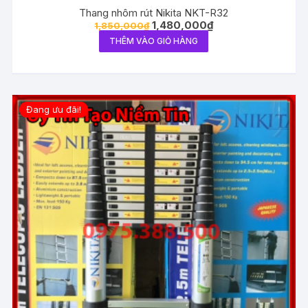
Thang nhôm rút Nikita NKT-R32
1,480,000
₫
1,850,000
₫
THÊM VÀO GIỎ HÀNG
Đang ưu đãi!