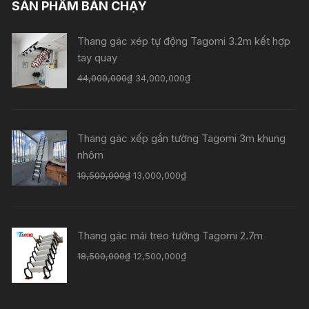
SẢN PHẨM BÁN CHẠY
Thang gác xép tự động Tagomi 3.2m kết hợp
tay quay
44,000,000
₫
34,000,000
₫
Thang gác xếp gắn tường Tagomi 3m khung
nhôm
19,500,000
₫
13,000,000
₫
Thang gác mái treo tường Tagomi 2.7m
18,500,000
₫
12,500,000
₫