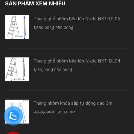
SẢN PHẨM XEM NHIỀU
Thang ghế nhôm bậc lớn Nikita NKT-DL05
1,550,000
₫
950,000
₫
Thang ghế nhôm bậc lớn Nikita NKT-DL04
1,150,000
₫
850,000
₫
Thang nhôm khóa sập tự động cao 3m
2,189,000
₫
1,950,000
₫