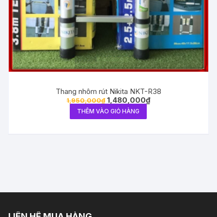
Thang nhôm rút Nikita NKT-R38
1,480,000
₫
1,950,000
₫
THÊM VÀO GIỎ HÀNG
LIÊN HỆ MUA HÀNG