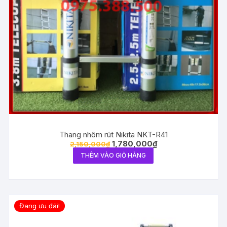
Thang nhôm rút Nikita NKT-R41
1,780,000
₫
2,150,000
₫
THÊM VÀO GIỎ HÀNG
Đang ưu đãi!