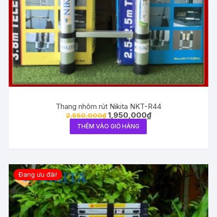
Thang nhôm rút Nikita NKT-R44
1,950,000
₫
2,550,000
₫
THÊM VÀO GIỎ HÀNG
Đang ưu đãi!