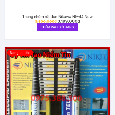
Thang nhôm rút đơn Nikawa NK-44 New
3,199,000
₫
3,800,000
₫
THÊM VÀO GIỎ HÀNG
Đang ưu đãi!