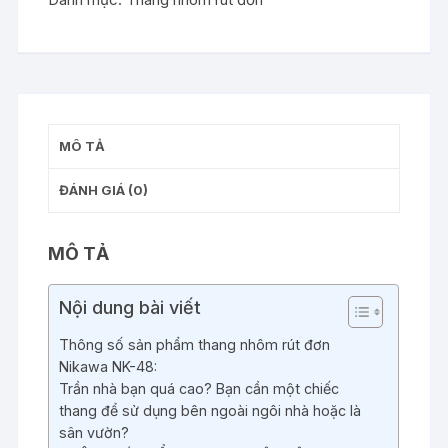
đơn
Nikawa
NK-
48
số
lượng
MÔ TẢ
ĐÁNH GIÁ (0)
MÔ TẢ
Nội dung bài viết
Thông số sản phẩm thang nhôm rút đơn
Nikawa NK-48:
Trần nhà bạn quá cao? Bạn cần một chiếc
thang để sử dụng bên ngoài ngôi nhà hoặc là
sân vườn?