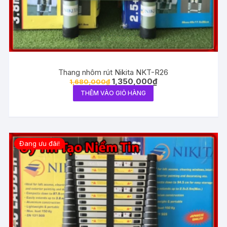
Thang nhôm rút Nikita NKT-R26
1,350,000
₫
1,680,000
₫
THÊM VÀO GIỎ HÀNG
Đang ưu đãi!