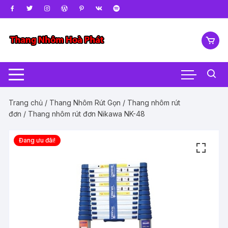
Chuyển
tới
nội
dung
Trang chủ
/
Thang Nhôm Rút Gọn
/
Thang nhôm rút
đơn
/ Thang nhôm rút đơn Nikawa NK-48
Đang ưu đãi!