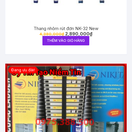
Thang nhôm rút đơn NK-32 New
2,890,000
₫
4,380,000
₫
THÊM VÀO GIỎ HÀNG
Đang ưu đãi!