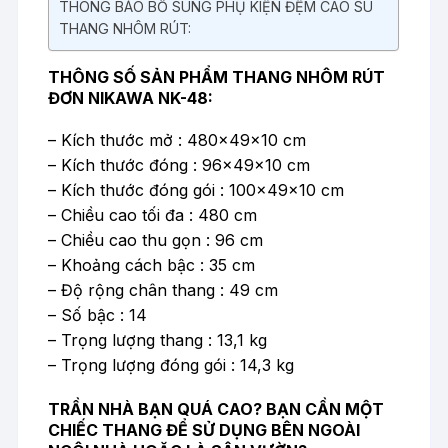
THÔNG BÁO BỔ SUNG PHỤ KIỆN ĐỆM CAO SU
THANG NHÔM RÚT:
THÔNG SỐ SẢN PHẨM THANG NHÔM RÚT
ĐƠN NIKAWA NK-48:
– Kích thước mở : 480x49x10 cm
– Kích thước đóng : 96x49x10 cm
– Kích thước đóng gói : 100x49x10 cm
– Chiều cao tối đa : 480 cm
– Chiều cao thu gọn : 96 cm
– Khoảng cách bậc : 35 cm
– Độ rộng chân thang : 49 cm
– Số bậc : 14
– Trọng lượng thang : 13,1 kg
– Trọng lượng đóng gói : 14,3 kg
TRẦN NHÀ BẠN QUÁ CAO? BẠN CẦN MỘT
CHIẾC THANG ĐỂ SỬ DỤNG BÊN NGOÀI